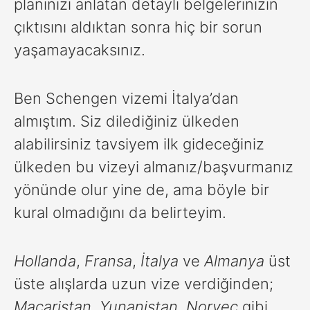
planınızı anlatan detaylı belgelerinizin
çıktısını aldıktan sonra hiç bir sorun
yaşamayacaksınız.
Ben Schengen vizemi İtalya’dan
almıştım. Siz dilediğiniz ülkeden
alabilirsiniz tavsiyem ilk gideceğiniz
ülkeden bu vizeyi almanız/başvurmanız
yönünde olur yine de, ama böyle bir
kural olmadığını da belirteyim.
Hollanda
,
Fransa
,
İtalya
ve
Almanya
üst
üste alışlarda uzun vize verdiğinden;
Macaristan
,
Yunanistan
,
Norveç
gibi