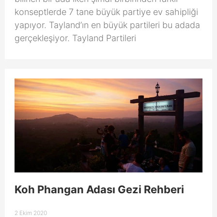
konseptlerde 7 tane büyük partiye ev sahipliği
yapıyor. Tayland’ın en büyük partileri bu adada
gerçekleşiyor. Tayland Partileri
Koh Phangan Adası Gezi Rehberi
2 Ekim 2020