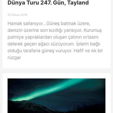
Dünya Turu 247. Gün, Tayland
20 Nisan 2016
Hamak sallanıyor…Güneş batmak üzere,
denizin üzerine son kızıllığı yansıyor. Kurumuş
palmiye yapraklardan oluşan çatının ortasını
delerek geçen ağacı süzüyorum. İplerin bağlı
olduğu tarafana güneş vuruyor. Hafif ve ılık bir
rüzgar