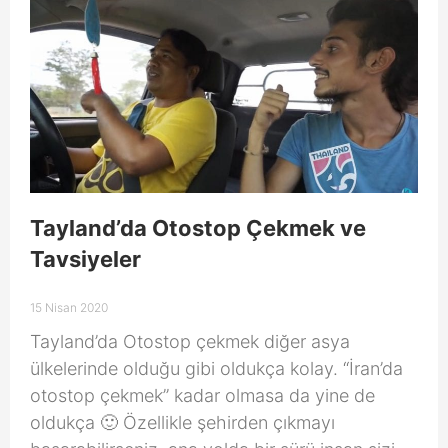
Tayland’da Otostop Çekmek ve
Tavsiyeler
15 Nisan 2020
Tayland’da Otostop çekmek diğer asya
ülkelerinde olduğu gibi oldukça kolay. “İran’da
otostop çekmek” kadar olmasa da yine de
oldukça 🙂 Özellikle şehirden çıkmayı