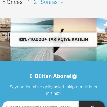
« Öncesi
1
2
Sonrası »
1.710.000+ TAKIPÇIYE KATILIN
E-Bülten Aboneliği
Seyahatlerimi ve gelişmeleri takip etmek ister
misiniz?