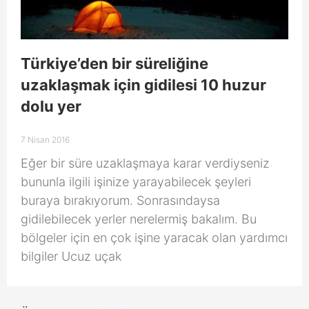
Türkiye’den bir süreliğine
uzaklaşmak için gidilesi 10 huzur
dolu yer
7 Nisan 2016
Eğer bir süre uzaklaşmaya karar verdiyseniz
bununla ilgili işinize yarayabilecek şeyleri
buraya bırakıyorum. Sonrasındaysa
gidilebilecek yerler nerelermiş bakalım. Bu
bölgeler için en çok işine yaracak olan yardımcı
bilgiler Ucuz uçak