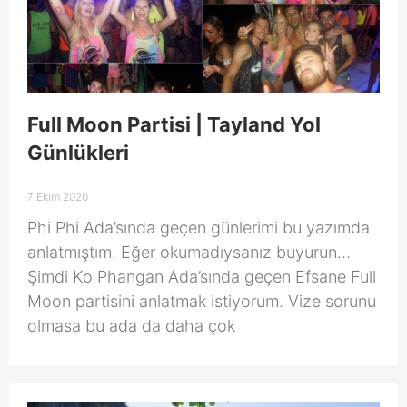
Full Moon Partisi | Tayland Yol
Günlükleri
7 Ekim 2020
Phi Phi Ada’sında geçen günlerimi bu yazımda
anlatmıştım. Eğer okumadıysanız buyurun…
Şimdi Ko Phangan Ada’sında geçen Efsane Full
Moon partisini anlatmak istiyorum. Vize sorunu
olmasa bu ada da daha çok