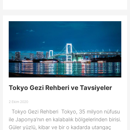
Tokyo Gezi Rehberi ve Tavsiyeler
2 Ekim 2020
Tokyo Gezi Rehberi Tokyo, 35 milyon nüfusu
ile Japonya’nın en kalabalık bölgelerinden birisi.
Güler yüzlü, kibar ve bir o kadarda utangaç