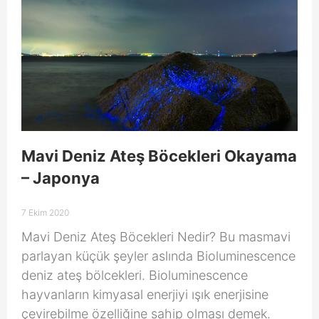
Mavi Deniz Ateş Böcekleri Okayama
– Japonya
7 Ekim 2020
Mavi Deniz Ateş Böcekleri Nedir? Bu masmavi
parlayan küçük şeyler aslında Bioluminescence
deniz ateş bölcekleri. Bioluminescence
hayvanların kimyasal enerjiyi ışık enerjisine
çevirebilme özelliğine sahip olması demek.